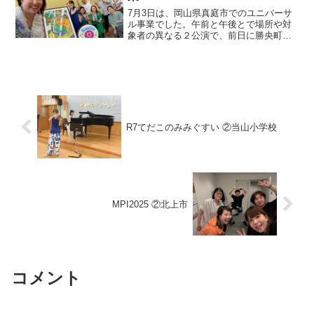
7月3日は、岡山県真庭市でのユニバーサ
ル事業でした。午前と午後とで場所や対
象者の異なる２公演で、前日に勝央町か
ら移動して、準備など。午前は、真庭エ
スパスセンターにて真庭市内の小学校6校
と中学校3校の特別支援学級の84名のみな
さんがエスパスセ...
R7てだこのみみぐすい ②当山小学校
MPI2025 ②北上市
コメント