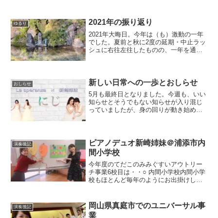
終わりに、ホールでリハや打ち合わせな
どをたっぷりとさせていただきました。
コンサートの後半は、蝶々夫人のハイラ
2021年の振り返り
ゆるり
イトなので、技術スタ...
2021年大晦日。今年は（も）激動の一年
でした。夏前と秋に2度の延期・中止ラッ
シュに右往左往したものの、一年を通し
て多くの演奏の機会に恵まれ、日本各地
様々な場所でかけがえのない時間を過ご
すことができました。同時に、過去経験
したことのないハー...
新しい日常への一歩とおしらせ
おしらせ
5月も最終日となりました。今週も、いい
知らせとそうでもない知らせが入り混じ
っていましたが、身の回りが動き始めて
いるぞという実感がひしひしと。（ただ
しく予防をして、新しい日常へ！）◯ La
speranza & ピアノデュオ新崎姉妹 アンサ
ン...
ピアノデュオ新崎姉妹＠浦添市内
演奏後記
間小学校
今年度のてだこのみみぐすいアウトリー
チ事業6校目は・・○ 内間小学校内間小学
校もほとんど毎年のようにお出掛けして
いる学校のひとつです。今回は4年生と5
年生全６クラスを3日間で、ピアノデュオ
新崎姉妹です。昨年は、4年生と5年生に
岡山県真庭市でのユニバーサル事
演奏後記
向けて、かりゆ...
業