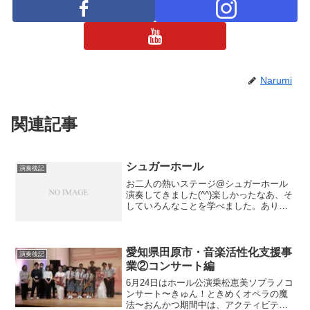
Narumi
関連記事
シュガーホール
演奏後記
お二人の熱いステージ@シュガーホール
演奏してきました(^^)楽しかったなあ、そ
していろんなことを学べました。ありが
とうございました‼声楽のステージではブ
ラボーのお声もいただきましたよ(*^^*) さ
すが！そして明日はワークショップ＆コ
ンサ...
愛知県田原市・音楽活性化支援事
演奏後記
業②コンサート編
6月24日はホール公演乗松恵美ソプラノコ
ンサート〜きゅん！ときめくオペラの魔
法〜おんかつ期間中は、アクティビティ