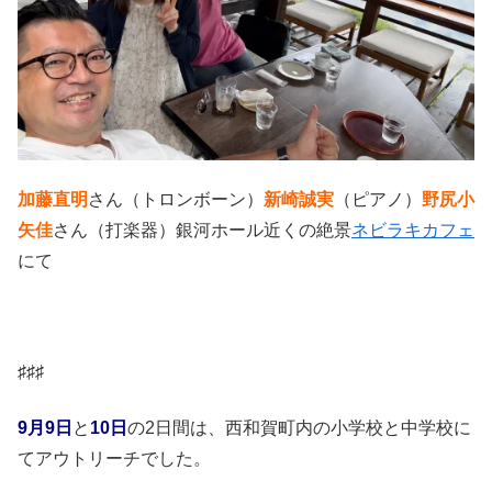
加藤直明
さん（トロンボーン）
新崎誠実
（ピアノ）
野尻小
矢佳
さん（打楽器）銀河ホール近くの絶景
ネビラキカフェ
にて
♯♯♯
9月9日
と
10日
の2日間は、西和賀町内の小学校と中学校に
てアウトリーチでした。