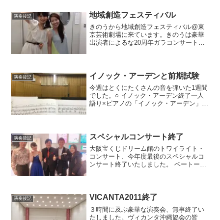
り、遠くからの会釈しかできなかったけ
れど、一目見るだけでエネ...
地域創造フェスティバル
演奏後記
きのうから地域創造フェスティバル@東
京芸術劇場に来ています。きのうは豪華
出演者によるな20周年ガラコンサートと
交流会✨今日は、わたしもプレゼン日。
なんとマニアックなオールドビュッシー
プログラム‼︎ここ最近ずーっとデュオ漬け
の日々だったので、...
イノック・アーデンと前期試験
演奏後記
今週はとくにたくさんの音を弾いた1週間
でした。○ イノック・アーデン終了一人
語り×ピアノの「イノック・アーデン」終
了いたしました。公演前日のリハーサル
では、植田研一さんの圧巻のパフォーマ
ンスと、久保深樹さんの熱量のこもった
演出力に刺激をうけ...
スペシャルコンサート終了
演奏後記
大阪宝くじドリーム館のトワイライト・
コンサート、今年度最後のスペシャルコ
ンサート終了いたしました。 ベートーヴ
ェンの三大ソナタ。改めて名曲の持つパ
ワーを実感しました。 わたし自身は7年
ぶりのベートーヴェンでしたが、心強い
先輩方やあたたかな会...
VICANTA2011終了
演奏後記
３時間に及ぶ豪華な演奏会、無事終了い
たしました。ヴィカンタ沖縄協会の皆