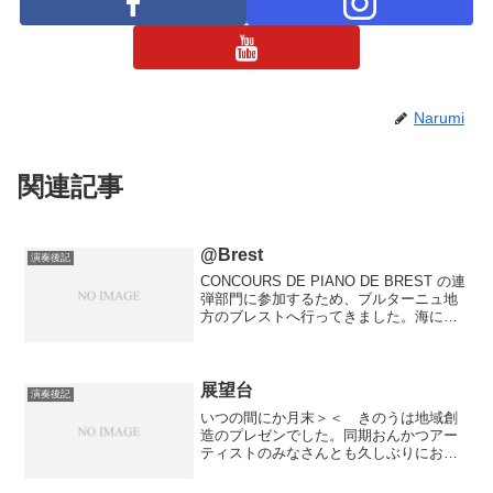
Narumi
関連記事
@Brest
演奏後記
CONCOURS DE PIANO DE BREST の連
弾部門に参加するため、ブルターニュ地
方のブレストへ行ってきました。海に面
するとてもサンパな街＼(^o^)／1ere
medaille, avec les Felicitations ...
展望台
演奏後記
いつの間にか月末＞＜ きのうは地域創
造のプレゼンでした。同期おんかつアー
ティストのみなさんとも久しぶりにお会
いできてうれしかったリハーサルやら交
流会やらでゆっくりとお話できなかった