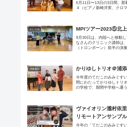
6月11日〜13日の3日間
４（ピアノ新崎洋実、クロマ
MPIツアー2023⑤
おしらせ
9月30日は、内陸へと移動
なさんのクリニック講師は
（トロンボーン）前半の演奏
かりゆしトリオ＠浦
演奏後記
今年度のてだこのみみぐすい
間にわたってかりゆしトリ
の学校で、期間中学校へ通う
ヴァイオリン瀧村依里
リハーサル
リモートアンサンブ
今年の「てだこのみみぐすい