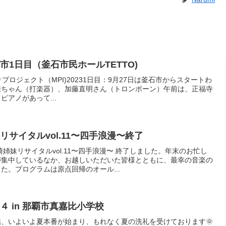
石市1日目（釜石市民ホールTETTO)
TE星巡りプロジェクト（MPI)20231日目：9月27日は釜石市からスタートわ
佳ちゃん（打楽器）、加藤直明さん（トロンボーン）午前は、正福寺
アノがあって...
サイタルvol.11〜四手浪漫〜終了
崎姉妹リサイタルvol.11〜四手浪漫〜 終了しました。年末のお忙し
が集中しているなか、お越しいただいた皆様とともに、最幸の音楽の
た。プログラムは原点回帰のオール...
 in 那覇市真嘉比小学校
、いよいよ夏本番が始まり、もれなく夏の洗礼を受けております🌞