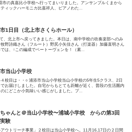
、那覇市の真嘉比小学校へ行ってまいりました。アンサンブルくまから
ティックハーモニカ比嘉祥人、ピアノわた...
北上市1日目（北上市さくらホール）
して、北上市へ戻ってきました。本日は、南中学校の吹奏楽部へのみ
、牧野詩織さん（フルート）野尻小矢佳さん（打楽器）加藤直明さん
では、↑この編成でベートーヴェンを！（素...
添市当山小学校
４校目は・・○ 浦添市当山小学校当山小学校の5年生5クラス、2日
オでお届けしました。自宅からもとても距離が近く、普段の生活圏内
のにどこか小気味いい感じがしました。プ...
ちゃんと＠当山小学校〜浦城小学校 からの第3回
ル実験
アウトリーチ事業」２校目は当山小学校へ。11月16,17日の２日間