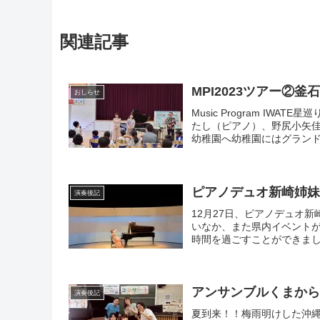
関連記事
MPI2023ツアー②釜
おしらせ
Music Program IWA
たし（ピアノ）、野尻小矢
幼稚園へ幼稚園にはグランドピ
ピアノデュオ新崎姉妹リ
演奏後記
12月27日、ピアノデュオ新
いなか、また県内イベント
時間を過ごすことができまし
アンサンブルくまから４
演奏後記
夏到来！！梅雨明けした沖縄