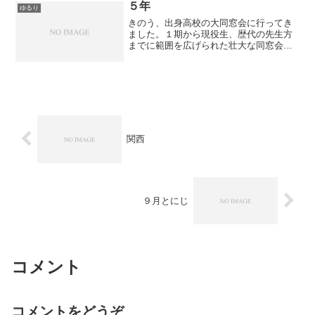
できるよう、勉強べ...
５年
ゆるり
きのう、出身高校の大同窓会に行ってき
ました。１期から現役生、歴代の先生方
までに範囲を広げられた壮大な同窓会
で、参加人数は５００名越えだったと
か。 あっと驚く方々とお話できたり、同
窓のつながりってすごい 音楽科有志では
いくつかの演奏など即興で...
関西
９月とにじ
コメント
コメントをどうぞ