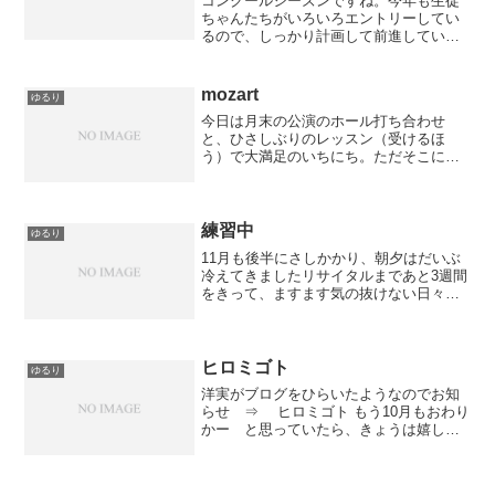
コンクールシーズンですね。今年も生徒
ちゃんたちがいろいろエントリーしてい
るので、しっかり計画して前進していか
なくては！日本ピアノ教育連盟ピアノオ
ーディションの沖縄支部ベントです。 8
名の先生方が、小学生の部門の課題曲を
mozart
ゆるり
演奏します。低学年生の...
今日は月末の公演のホール打ち合わせ
と、ひさしぶりのレッスン（受けるほ
う）で大満足のいちにち。ただそこにい
るだけで、音楽を感じさせる我が師は本
当に偉大です。
練習中
ゆるり
11月も後半にさしかかり、朝夕はだいぶ
冷えてきましたリサイタルまであと3週間
をきって、ますます気の抜けない日々で
す。新しいスリッパを導入してすごくご
機嫌だったのだけれど、ひとつ難点は３
ｒｄペダルが併用できないこと。これは
困った！(^ー^) ...
ヒロミゴト
ゆるり
洋実がブログをひらいたようなのでお知
らせ ⇒ ヒロミゴト もう10月もおわり
かー と思っていたら、きょうは嬉しい
演奏のお誘いが舞い込んできていちにち
ハッピーなのでした。 来週からいろい
ろのアウトリーチ、新境地開拓して成長