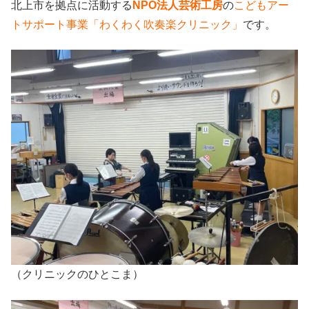
北上市を拠点に活動する
NPO法人芸術工房
の
こどもアー
トサポート事業「わくわく吹奏楽クリニック」
です。
（クリニックのひとこま）