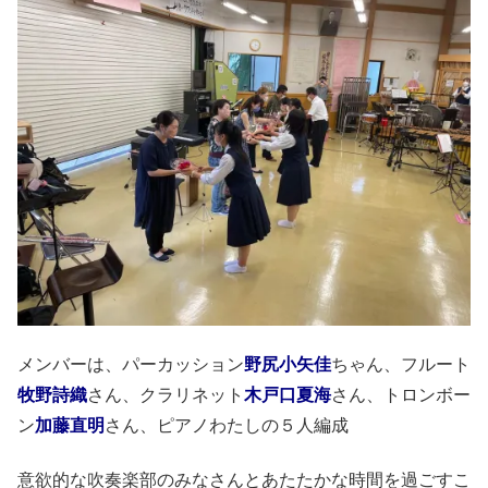
メンバーは、パーカッション
野尻小矢佳
ちゃん、フルート
牧野詩織
さん、クラリネット
木戸口夏海
さん、トロンボー
ン
加藤直明
さん、ピアノわたしの５人編成
意欲的な吹奏楽部のみなさんとあたたかな時間を過ごすこ