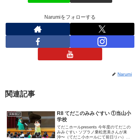
Narumiをフォローする
Narumi
関連記事
R8 てだこのみみぐすい ①当山小
演奏後記
学校
てだこホールpresents 今年度のてだこの
みみぐすい ソプラノ乗松恵美さんが来
沖〜（てだこ小ホールにて前日リハ）当