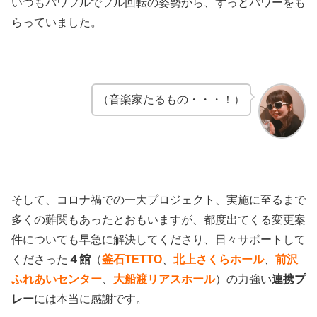
いつもパワフルでフル回転の姿勢から、ずっとパワーをも
らっていました。
（音楽家たるもの・・・！）
そして、コロナ禍での一大プロジェクト、実施に至るまで
多くの難関もあったとおもいますが、都度出てくる変更案
件についても早急に解決してくださり、日々サポートして
くださった
４館
（
釜石TETTO
、
北上さくらホール
、
前沢
ふれあいセンター
、
大船渡リアスホール
）の力強い
連携プ
レー
には本当に感謝です。