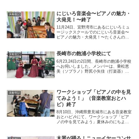
山小学校にて、6月24,25日の2日間で、5
年生５クラスと6年生５クラスを４コマに
分けて、当山小学校の多目的教室「さく
にじいろ音楽会〜ピアノの魅力・
演奏後記
らホ...
大発見！〜終了
11月24日、宜野湾市にあるにじいろミュ
ージックスクールでのにじいろ音楽会〜
ピアノの魅力・大発見！〜たくさんの笑
顔とともに終了いたしました。こちらで
は6年ぶりの演奏でした今回使用したピア
ノは、お教室に最近仲間入りしたグラン
長崎市の飽浦小学校にて
演奏後記
ドピアノでした。【...
6月23,24日の2日間、長崎市の飽浦小学校
へお伺いしました。メンバーは、乗松恵
美（ソプラノ）野尻小矢佳（打楽器）わ
たし（ピアノ）おんかつアーティスト登
録同期の3名で、昨年に引き続き、長崎で
集結！１〜３年生と４〜６年生に分け
て、60分越えの...
ワークショップ「ピアノの中を見
演奏後記
てみよう！」（音楽教室おとハ
ピ）終了
8月10日、沖縄県豊見城市にある音楽教室
おとハピ🎶にて、ワークショップ「ピア
ノの中を見てみよう」夏休みのにちよう
び、わきあいあいとした雰囲気で終了し
ました。入会者対象の第1回めのワークシ
ョップ講師としてお招きいただきまし
木琴が踊る！ニューイヤーコンサ