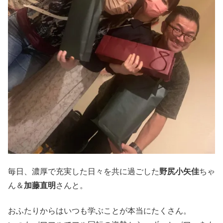
毎日、濃厚で充実した日々を共に過ごした
野尻小矢佳
ちゃ
ん＆
加藤直明
さんと。
おふたりからはいつも学ぶことが本当にたくさん。