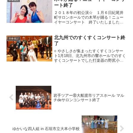
演奏後記
た。おとハピ主宰の榎...
ート終了
２０１８年の初公演☆ １月６日紀尾井
町サロンホールでの木琴が踊る！ニュー
イヤーコンサート 終了いたしました。
１歳から１００歳まで！会場いっぱいに
お越しいただいた皆様と、心おどる華や
かでおだやかな時間となりました。プロ
北九州でのすくすくコンサート終
演奏後記
グラムは、ニューイヤーに...
了
○ やさしさが集まったすくすくコンサー
ト1月18日、北九州市の響ホールでのすく
すくコンサートでした打楽器の野尻小矢
佳ちゃんとの共演です。要申込のコンサ
ートだったのですが、受付初日のうちに
定員５０名に達して、キャンセル待ちと
なったようです。響...
岩手ツアー⑧大船渡市リアスホール マル
チdeサロンコンサート終了
ゆかいな四人組 in 石垣市立大本小学校