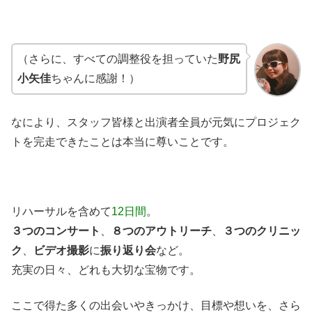
（さらに、すべての調整役を担っていた
野尻
小矢佳
ちゃんに感謝！）
なにより、スタッフ皆様と出演者全員が元気にプロジェク
トを完走できたことは本当に尊いことです。
リハーサルを含めて
12日間
。
３つのコンサート
、
８つのアウトリーチ
、
３つのクリニッ
ク
、
ビデオ撮影
に
振り返り会
など。
充実の日々、どれも大切な宝物です。
ここで得た多くの出会いやきっかけ、目標や想いを、さら