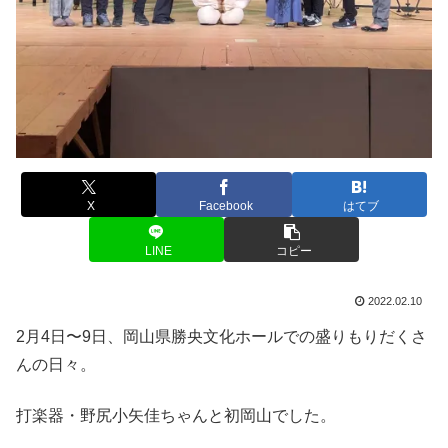
X
Facebook
はてブ
LINE
コピー
2022.02.10
2月4日〜9日、岡山県勝央文化ホールでの盛りもりだくさ
んの日々。
打楽器・野尻小矢佳ちゃんと初岡山でした。