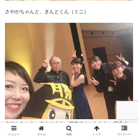
さやかちゃんと、きんとくん（ミニ）
さやかちゃん、きんとくん、竹内さん、わたし、笠木さ
ん、前原さん
メニュー
ホーム
検索
トップ
サイドバー