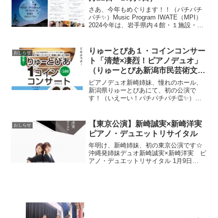
さあ、今年もめぐります！！（パチパチ
パチ✨）Music Program IWATE（MPI）
2024今年は、岩手県内４館・１施設・１
団体をつないでまいります。開催場所
は、奥州市・釜石市・北上市・花巻市で
す。今年のスケジュールはこちら（圧
りゅーとぴあ１・コインコンサー
おしらせ
巻！...
ト「清楚×凄烈！ピアノデュオ」
（りゅーとぴあ新潟市民芸術文化
会館）のおしらせ
ピアノデュオ新崎姉妹、憧れのホール、
新潟県りゅーとぴあにて、初の公演で
す！（いえーい！パチパチパチ👏✨）🎵
りゅーとぴあ１・コインコンサート
vol.121 「清楚×凄烈！ピアノデュオ」9月
2日（金）11:30開演全席自由500円 *チ
【東京公演】新崎誠実×新崎洋実
おしらせ
ケットレ...
ピアノ・デュエットリサイタル
年明け、新崎姉妹、初の東京公演です☆
沖縄発姉妹デュオ新崎誠実×新崎洋実 ピ
アノ・デュエットリサイタル 1月9日
（土）室内楽演奏ホールsonorium14時開
演（13:30開場）一律3,000円お問い合わ
せ：arasaki_piano@yah...