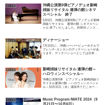
沖縄公演第9弾ピアノデュオ新崎
おしらせ
姉妹リサイタル 連弾の館シネマ
スペシャル 終了
5月6日、沖縄公演第9弾ピアノデュオ新崎
姉妹リサイタル 連弾の館 シネマスペシ
ャル 終了いたしました。約80分ノンスト
ップの映画音楽×ピアノなコンサート曲目
は、これまでの公演アンケートでリクエ
ストをいただいていた作品を参考にプロ
ディナーショー
おしらせ
グラムしまし...
7月15日に、沖縄ハーバービューホテルで
フレンチ･カンカンのディナーショーがあ
ります。ディナーショーとしては日本初
だそうです。フレンチカンカンももちろ
ん楽しみだけれど、コースのお料理も美
味しそう・・で、ウェルカムといいます
か、オープニングア...
新崎姉妹リサイタル 連弾の館～
おしらせ
ハロウィンスペシャル～
沖縄公演第5弾 ピアノデュオ新崎姉妹リ
サイタル連弾の館 ～ハロウィンスペシャ
ル～10月31日（水）浦添市てだこホー
ル 小ホール19時開演（18:30開場）一般
2,500円 学生1,500円 （当日300円増）
お問い合わせ（事務局）：aras...
Music Program IWATE 2024（9
おしらせ
月21日〜10月6日）