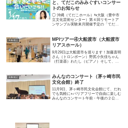
と、てだこのみみぐすいコンサー
トのお知らせ
◯ 沖縄（てだこホール）⇆大阪（豊中市
立文化芸術センター）第４回リモートア
ンサンブル実験来月開催予定の「てだこ
のみみぐすいコンサート・音楽でおとも
だちに会いに行こう〜家族で楽しむコン
サート〜」のための、沖縄（てだこホー
MPIツアー④大船渡市（大船渡市
演奏後記
ル）と大阪（豊中市立文...
リアスホール）
9月29日は大船渡市を巡ります！加藤直明
さん（トロンボーン）野尻小矢佳ちゃん
（打楽器）わたし（ピアノ）そして、大
船渡市リアスホールの谷川さん午前は、
越喜来小学校へ体育館にて、全校生徒の
みなさんとナイスなリアクションで一緒
みんなのコンサート（茅ヶ崎市民
演奏後記
に盛り上げてくれまし...
文化会館）終了
11月9日、茅ヶ崎市民文化会館にて、だれ
でも気軽に⭐︎バリアフリーで自由に楽しむ
みんなのコンサート午前・午後の２公演
和やかに終了しました会場は、茅ヶ崎市
民文化会館の練習室兼ミニホール。出入
りのしやすいお部屋で、フラットで明る
い空間。音がや...