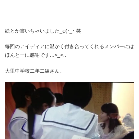
絵とか書いちゃいました_φ(･_･ 笑
毎回のアイディアに温かく付き合ってくれるメンバーには
ほんとーに感謝です…>_<…
大里中学校二年二組さん。