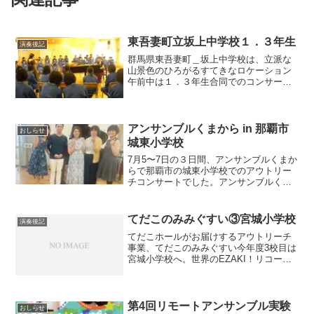
東吾妻町立坂上中学校１．３年生
演奏後記
群馬県東吾妻町＿坂上中学校は、立派な
山景色のひろがるすてきなロケーション
午前中は１．３年生合同でのコンサート
みんなとても静かに、しかしとてもキラ
キラした瞳で聞いてくれました。 終了
後、ニコニコ笑顔の印象的な３年生
アンサンブルくまから in 那覇市
おしらせ
城東小学校
7月5〜7日の３日間、アンサンブルくまか
らで那覇市の城東小学校でのアウトリー
チコンサートでした。アンサンブルくま
から🧸わたし（ピアノ）飛田あゆ梨ちゃ
ん（マリンバ・打楽器）比嘉祥人さん
（クロマティック・ハーモニカ）アンサ
てだこのみみぐすい③宮城小学校
演奏後記
ンブルくまからの城東小...
てだこホールがお届けするアウトリーチ
事業、てだこのみみぐすい今年度3校目は
宮城小学校へ。世界のEZAKI！リコーダ
ー奏者の江崎浩司さんです江崎さんとの
共演は、なにげに3度目?! 毎回美しい音
色にうっとりです。♭29日、30日の二日
間で、五年...
第4回リモートアンサンブル実験
おしらせ