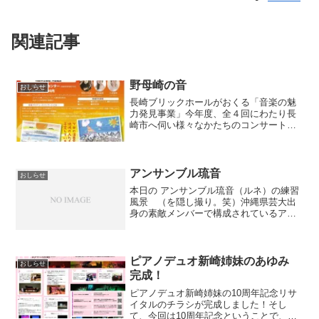
関連記事
野母崎の音
おしらせ
長崎ブリックホールがおくる「音楽の魅
力発見事業」今年度、全４回にわたり長
崎市へ伺い様々なかたちのコンサートや
アウトリーチ、ミーティングなどを実施
してまいりましたが、いよいよ大詰めに
近づいてきました！３回目となる今回
は、長崎市野母崎地区と演奏...
アンサンブル琉音
おしらせ
本日の アンサンブル琉音（ルネ）の練習
風景 （を隠し撮り。笑）沖縄県芸大出
身の素敵メンバーで構成されているアン
サンブル琉音。来年（１月４日）の演奏
会にゲストで出演させていただきます 憧
れの曲、プーランクの六重奏曲を☆とー
ってもたのしみです！...
ピアノデュオ新崎姉妹のあゆみ
おしらせ
完成！
ピアノデュオ新崎姉妹の10周年記念リサ
イタルのチラシが完成しました！そし
て、今回は10周年記念ということで、チ