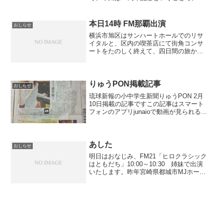
ラシの中面に、これまでの活動のあゆみ
を記録しました。記しておきたいこと
や、載せたい写真はまだまだ山ほどある
本日14時 FM那覇出演
おしらせ
のですが、主に、ピアノデ...
横浜市旭区はサンハートホールでのリサ
イタルと、区内の喫茶店にて街角コンサ
ートをたのしく終えて、四日間の旅から
帰ってきました。お世話になったサンハ
ート館長と美しいスタッフのみなさまと
♡コンサート後記はまた改めてそして本
日(10月24日)14〜...
りゅうPON掲載記事
おしらせ
琉球新報の小中学生新聞りゅうPON 2月
10日掲載の記事ですこの記事はスマート
フォンのアプリjunaioで動画が見られる仕
組みになっていて、取材時の様子やメッ
セージ、演奏などが映像で見ることがで
きます（゜０゜）慣れない操作を繰り返
し… 写真...
あした
おしらせ
明日はおなじみ、FM21「ヒロクラシック
はともだち」10:00～10:30 姉妹で出演
いたします。昨年宮崎県都城市MJホール
での新崎姉妹ちょこっとLiveのライブ録
音音源をながします☆HP上からライブ放
送しているので、コチラ よかったら
ご...