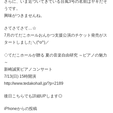
さらに、いま近づいてきている台風3号の名前はヤギだそ
うです。
興味がつきませんね。
さてさてさて…☆
7月のてだこホールおんかつ支援公演のチケット発売がス
タートしました＼(^o^)／
◇てだこホールが贈る 夏の音楽自由研究 ～ピアノの魅力
～
新崎誠実ピアノコンサート
7/13(日) 15時開演
http://www.tedakohall.jp/?p=2189
後日こちらでも詳細UPします◎
iPhoneからの投稿