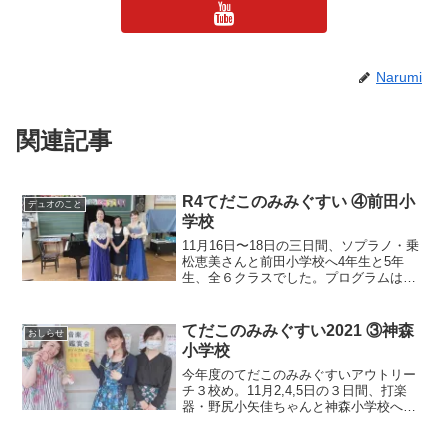
Narumi
関連記事
R4てだこのみみぐすい ④前田小
デュオのこと
学校
11月16日〜18日の三日間、ソプラノ・乗
松恵美さんと前田小学校へ4年生と5年
生、全６クラスでした。プログラムは・
平和を祈る（プーランク）・赤とんぼ /
篠田の藪・待ちぼうけ・共演：赤い屋根
の家 / 夢の世界を・前奏曲op.3-2・「愛の
てだこのみみぐすい2021 ③神森
おしらせ
妙...
小学校
今年度のてだこのみみぐすいアウトリー
チ３校め。11月2,4,5日の３日間、打楽
器・野尻小矢佳ちゃんと神森小学校へ。5
年生と6年生、全７コマでした。プログラ
ムは・おもちゃの兵隊の行進（イエッセ