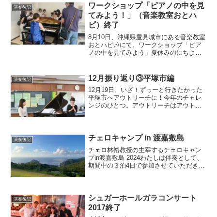
ル）・剣の舞（ハチャトゥリアン）・卵
ワークショップ「ピアノの中を見
演奏後記
の殻をつけたひ...
てみよう！」（音楽教室おとハ
ピ）終了
8月10日、沖縄県豊見城市にある音楽教室
おとハピ🎶にて、ワークショップ「ピア
ノの中を見てみよう」夏休みのにちよう
び、わきあいあいとした雰囲気で終了し
ました。入会者対象の第1回めのワークシ
ョップ講師としてお招きいただきまし
12月振り返り③平塚市編
演奏後記
た。おとハピ主宰の榎...
12月19日、いざ！ずっーと行きたかった
平塚市へアウトリーチに！今年のチャレ
ンジのひとつ。アウトリーチはアウトリ
ーチでも・・新崎姉妹としては初の単独
アウトリーチでした ＠平塚駅の人魚さ
んと試行錯誤を繰り返した構成、緊張し
ながらの進行でしたが...
チェロキャンプ in 渡嘉敷島
演奏後記
チェロ林裕教授の主宰するチェロキャン
プin渡嘉敷島 2024わたしは伴奏として、
期間中の３泊4日で参加させていただきま
した（初・渡嘉敷島！）今回はなんと9名
の伴奏！短期間での譜読みは大変でした
が、素敵なチェロ作品をたくさん勉強で
きて有意義な...
シュガーホールガラコンサート
演奏後記
2017終了