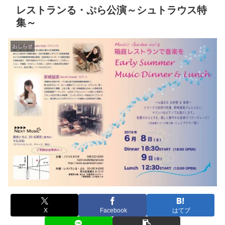
レストランる・ぷら公演～シュトラウス特
集～
おしらせ
X
Facebook
はてブ