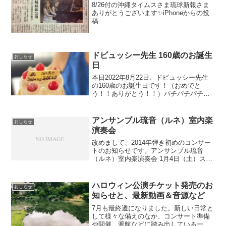
8/26付の沖縄タイムスさま琉球新報さま
ありがとうございます✨iPhoneからの投
稿
ドビュッシー先生 160歳のお誕生
おしらせ
日
本日2022年8月22日、ドビュッシー先生
の160歳のお誕生日です！（おめでと
う！！ありがとう！！）パチパチパチ
✨（メモリアルイヤー！！）今年も（わ
たしが）だいすきないちごのショートケ
ーキでお祝い（いえーい）160年って、な
アンサンブル琉音（ルネ）室内楽
おしらせ
んだかすごく最近...
演奏会
改めまして、2014年弾き初めのコンサー
トのお知らせです。アンサンブル琉音
（ルネ）室内楽演奏会 1月4日（土）スタ
ジオT.tutti15時開演（14時30分開場）
￥1500（全席自由）◇ program ◇テレマ
ン / ２つの楽器のためのカ...
ハロウィン公演チケット発売のお
おしらせ
知らせと、最新動画＆音源など
7月も最終週になりました。新しい日常と
して様々な備えのなか、コンサート準備
や開催、渡航などに踏み出している一