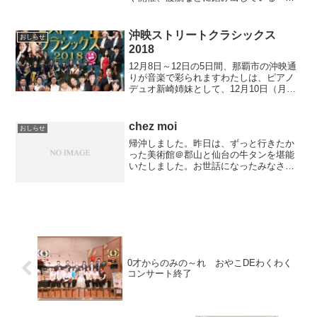
方、第二波によりやはりイベント中止・
延期をせざる得ない場面も多いのも現実
です。4月の頃より今の方が、イベント中
沖映ストリートクラシックス
おしらせ
止のお知らせが入った時...
2018
12月8日～12日の5日間、那覇市の沖映通
りが音楽で彩られますわたしは、ピアノ
デュオ新崎姉妹として、12月10日（月）
20時～ ジュンク堂書店地階にて。約40
分ほどのステージです。とにかく遊びま
くる予定です期間中、沖映通りに足を運
chez moi
おしらせ
んでみては...
帰沖しました。昨日は、ずっと行きたか
った美術館＠郡山と仙台の牛タンを堪能
いたしました。お世話になったみなさま
に心より感謝申し上げます。♭塩竃の幻
のお酒 浦霞エクストラ（すっっごくお
いしいです！！Sさんありがとうございま
す！！）をいただきなが...
0才からのみの～れ おやこDEわくわく
コンサート終了