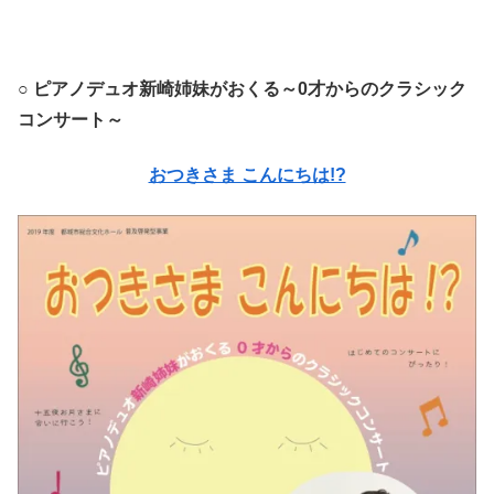
○ ピアノデュオ新崎姉妹がおくる～0才からのクラシック
コンサート～
おつきさま こんにちは!?