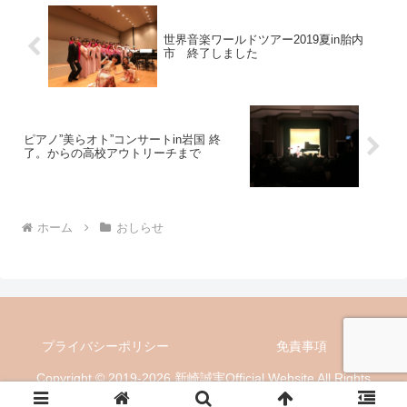
世界音楽ワールドツアー2019夏in胎内
市 終了しました
ピアノ”美らオト”コンサートin岩国 終
了。からの高校アウトリーチまで
ホーム
おしらせ
プライバシーポリシー
免責事項
Copyright © 2019-2026 新崎誠実Official Website All Rights
Reserved.