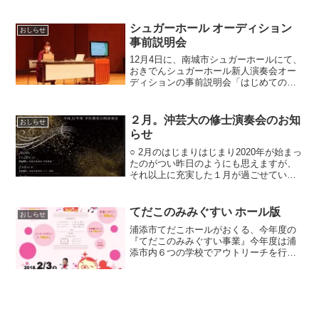
ょうか、来月からスタートする今年度の
演奏スケジュールに向けて準備の日々で
す。さあ、フェニックス・エヴォリュー
シュガーホール オーディション
おしらせ
ション・シリーズ111 ...
事前説明会
12月4日に、南城市シュガーホールにて、
おきでんシュガーホール新人演奏会オー
ディションの事前説明会「はじめてのオ
ーディション」というイベントがあり、
僭越ながら過去の受賞者の声ということ
でお話しさせていただいてきました。今
２月。沖芸大の修士演奏会のお知
おしらせ
年はコロナ禍での開催...
らせ
○ 2月のはじまりはじまり2020年が始まっ
たのがつい昨日のようにも思えますが、
それ以上に充実した１月が過ごせていい
感じで2月をスタートさせました。最近の
変化としては、昨年の増税前に購入した
まま放ったらかしていたMacBook Airを
てだこのみみぐすい ホール版
おしらせ
よう...
浦添市てだこホールがおくる、今年度の
『てだこのみみぐすい事業』今年度は浦
添市内６つの学校でアウトリーチを行っ
てまいりましたが・・お待たせしまし
た！ホール版てだこのみみぐすいてだこ
のみみぐすい ～やさしい音楽会～2月3
日（土）浦添市てだこホー...