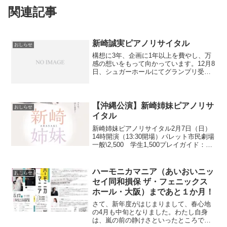
関連記事
新崎誠実ピアノリサイタル
おしらせ
構想に3年、企画に1年以上を費やし、万
感の想いをもって向かっています。12月8
日、シュガーホールにてグランプリ受賞
のリサイタルをさせていただきます。
【※公演フライヤーが出来あがるのにも
うしばらく時間がかかるようで、わたし
自身もやきもきしてい...
【沖縄公演】新崎姉妹ピアノリサ
おしらせ
イタル
新崎姉妹ピアノリサイタル2月7日（日）
14時開演（13:30開場）パレット市民劇場
一般\2,500 学生1,500プレイガイド：デ
パートリウボウ、コープあぷれ、文教ハ
ーモニー那覇店、島ピアノセンター沖縄
での姉妹デュエット公演も、第3弾とな
ハーモニカマニア（あいおいニッ
おしらせ
り...
セイ同和損保 ザ・フェニックス
ホール・大阪）まであと１か月！
さて、新年度がはじまりまして、春心地
の4月も中旬となりました。わたし自身
は、嵐の前の静けさといったところでし