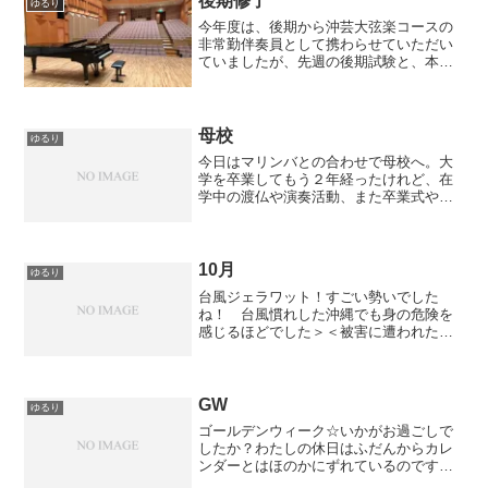
後期修了
ゆるり
今年度は、後期から沖芸大弦楽コースの
非常勤伴奏員として携わらせていただい
ていましたが、先週の後期試験と、本日
の修士演奏の伴奏を持って、今年度の任
務が終了しました。（60分のリサイタル
熱演を終えたステージ袖で素敵な笑顔い
っぱい！👏）学生さんた...
母校
ゆるり
今日はマリンバとの合わせで母校へ。大
学を卒業してもう２年経ったけれど、在
学中の渡仏や演奏活動、また卒業式やイ
ベントも本番と重なって参加できなかっ
たこともあって、なんとなく自分のなか
で、学生～社会人の境目が曖昧なところ
があったのね。でも久しぶ...
10月
ゆるり
台風ジェラワット！すごい勢いでした
ね！ 台風慣れした沖縄でも身の危険を
感じるほどでした＞＜被害に遭われた
方々に心よりお見舞い申し上げます。し
かしまたもや、あらたに台風発生してい
るもよう、お互い気をつけて過ごしまし
ょう！＃さて明日から宮崎入り...
GW
ゆるり
ゴールデンウィーク☆いかがお過ごしで
したか？わたしの休日はふだんからカレ
ンダーとはほのかにずれているのです
が、でもでもカレンダーの数字が赤いの