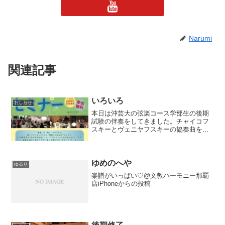
Narumi
関連記事
いろいろ
おしらせ
本日は沖芸大の弦楽コース学部生の後期
試験の伴奏をしてきました。チャイコフ
スキーとヴェニヤフスキーの協奏曲を。
（みなさん、熱演でした！ブラボー！）
今年は先々の状況も確実ではない中とい
うことで、それでも、人命第一に、そし
てカリキュラムを継続させ...
ゆめのへや
ゆるり
楽譜がいっぱい♡@文教ハーモニー那覇
店iPhoneからの投稿