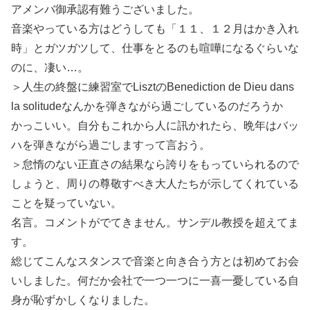
アメンバ御承認有難うございました。
音楽やっている方はどうしても「１１、１２月はかき入れ
時」とガツガツして、仕事をとるのも喧嘩になるぐらいな
のに、凄い…。
＞人生の終盤に練習室でLisztのBenediction de Dieu dans
la solitudeなんかを弾きながら過ごしているのだろうか
かっこいい。自分もこれから人に訊かれたら、晩年はバッ
ハを弾きながら過ごしますって言おう。
＞怠惰のない正直さの結果なら誇りをもっていられるので
しょうと、周りの尊敬すべき大人たちが示してくれている
ことを疑っていない。
名言。コメントがでてきません。サンデル教授を超えてま
す。
総じてこんなスタンスで音楽と向き合う方とは初めてお会
いしました。何だか会社で一つ一つに一喜一憂している自
身が恥ずかしくなりました。