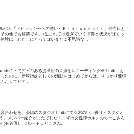
アルバム「ドビュッシーへの誘い～ＰｒｅｌｕｄｅｓⅠ～」発売日と
ｎその他でも解禁です。♪生まれては過ぎていく演奏と状況がぱくっ
体験は、わたしにとってはいまだに不思議な...
s(*ﾟｰﾟ*)(*ﾟｰﾟ*)ある提出用の音源をレコーディング＠T.tutti あ
だったのに、新崎姉妹としての活動をはじめてからは、すっかり連弾
たりでピア...
合わせを、会場のスタジオT.tuttiにて☆木のいい香り～スタジオ
そう、メンバー紹介がまだでした！まずは女性陣ホルンのちーこさん
ん(有銘優)、フルートえりこさん...