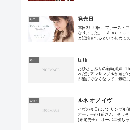
発売日
ゆるり
本日2月20日、ファースト
なりました。 Ａｍａｚｏ
と記録されるという初めての
tutti
ゆるり
おひさしぶりの新崎姉妹 ４hand
れだけアンサンブルが遊び
が遊びでなくなって、気軽にふ
ルネ オブ イヴ
ゆるり
イヴの今日はアンサンブル琉音
オーナーのT前さん！そう
(東尾史子)、オーボエ優ちゃ