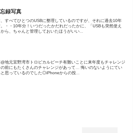
備忘録写真
、すべてひとつのUSBに整理しているのですが、それに過去10年
。・・10年分！いつだったかだれだったかに、「USBも突然使え
から、ちゃんと管理しておいたほうがいい...
寒@地元宜野湾市トロピカルビーチ有難いことに来年度もチャレンジ
の前にもたくさんのチャレンジがあって… 悔いのないようにてい
思っているのでした◎iPhoneからの投...