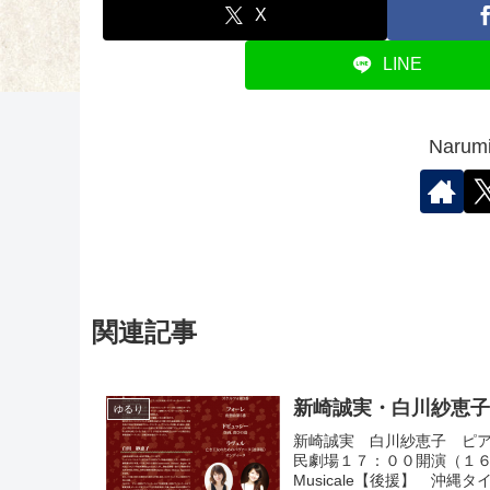
X
LINE
Nar
関連記事
新崎誠実・白川紗恵
ゆるり
新崎誠実 白川紗恵子 ピア
民劇場１７：００開演（１６：３０
Musicale【後援】 沖縄タ