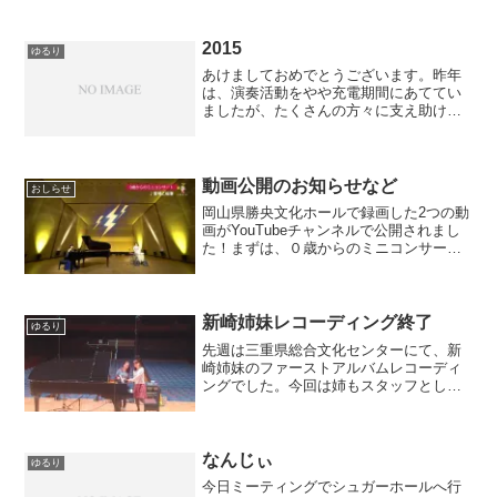
う間の時間でした。ありがとうございま
した(*^▽^*)さて、いよいよ明日パレッ
ト...
2015
ゆるり
あけましておめでとうございます。昨年
は、演奏活動をやや充電期間にあててい
ましたが、たくさんの方々に支え助けら
れ、素敵な出会いや経験にあふれた日々
を過ごすことができました。2015年はよ
り一層の感謝の気持ちを胸に、ていねい
に、大胆に、爆進して...
動画公開のお知らせなど
おしらせ
岡山県勝央文化ホールで録画した2つの動
画がYouTubeチャンネルで公開されまし
た！まずは、０歳からのミニコンサート
初めての音楽体験 〜楽器っておもしろ
い〜そして、勝央文化ホールチャンネル
での人気シリーズ おうちde気軽にクラ
シックVol...
新崎姉妹レコーディング終了
ゆるり
先週は三重県総合文化センターにて、新
崎姉妹のファーストアルバムレコーディ
ングでした。今回は姉もスタッフとして
同行。新崎姉妹、妹同盟（上）姉同盟
（下）初日はピアノの選定。候補の2台の
ピアノを弾き比べ。毎回わたしたちは楽
器選びやセッティングなど...
なんじぃ
ゆるり
今日ミーティングでシュガーホールへ行