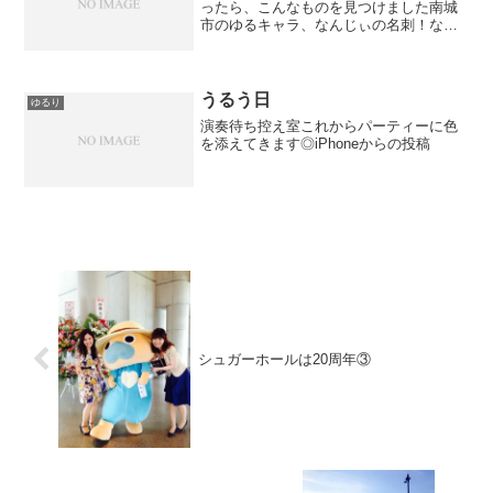
ったら、こんなものを見つけました南城
市のゆるキャラ、なんじぃの名刺！なん
じぃはこの人ペットはヤッギー。…ゆ、
ゆるい。南城市内でのなんじぃの知名度
といったら、それはそれは絶大です。ゆ
るキャラってそんなに好き...
うるう日
ゆるり
演奏待ち控え室これからパーティーに色
を添えてきます◎iPhoneからの投稿
シュガーホールは20周年③