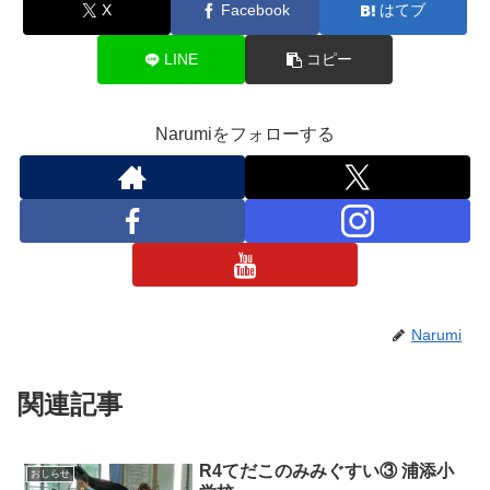
X
Facebook
はてブ
LINE
コピー
Narumiをフォローする
Narumi
関連記事
R4てだこのみみぐすい③ 浦添小
おしらせ