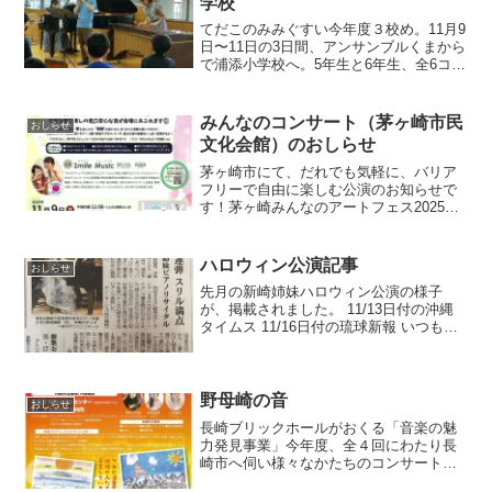
学校
てだこのみみぐすい今年度３校め。11月9
日〜11日の3日間、アンサンブルくまから
で浦添小学校へ。5年生と6年生、全6コマ
プログラムは、・熊蜂の飛行・スワニー
河・西風の見たもの / 前奏曲op.3-2・剣の
舞・リベルタンゴ・共演：平和の鐘 /...
みんなのコンサート（茅ヶ崎市民
おしらせ
文化会館）のおしらせ
茅ヶ崎市にて、だれでも気軽に、バリア
フリーで自由に楽しむ公演のお知らせで
す！茅ヶ崎みんなのアートフェス2025だ
れでも気軽に😊バリアフリーで自由に楽
しむ😁🎶みんなのコンサート🎶11月9日
（日）茅ヶ崎市民文化会館（練習室1兼ミ
ハロウィン公演記事
おしらせ
ニホール）午前の...
先月の新崎姉妹ハロウィン公演の様子
が、掲載されました。 11/13日付の沖縄
タイムス 11/16日付の琉球新報 いつもあ
りがとうございます さて、再来週は新
潟にて新崎姉妹公演です。クローズドに
なりますが、なかなかのヘヴィプログラ
ムです。...
野母崎の音
おしらせ
長崎ブリックホールがおくる「音楽の魅
力発見事業」今年度、全４回にわたり長
崎市へ伺い様々なかたちのコンサートや
アウトリーチ、ミーティングなどを実施