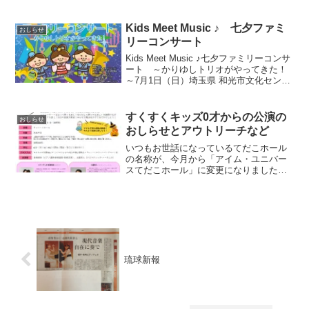
してまいりましたが、いよいよ大詰めに
近づいてきました！３回目となる今回
は、長崎市野母崎地区と演奏...
Kids Meet Music ♪ 七夕ファミ
おしらせ
リーコンサート
Kids Meet Music ♪七夕ファミリーコンサ
ート ～かりゆしトリオがやってきた！
～7月1日（日）埼玉県 和光市文化センタ
ー サンアゼリア大ホール11時開演
（10:15開場）一般1,000円 こども500円
（3歳～小学生）お問い合わ...
すくすくキッズ0才からの公演の
おしらせ
おしらせとアウトリーチなど
いつもお世話になっているてだこホール
の名称が、今月から「アイム・ユニバー
スてだこホール」に変更になりました。
気になって調べてみると、アイムは、I
amではなくてAimのようです。 ○ 名称変
更後、最初のアウトリーチ事業かりゆし
トリオで、宮...
琉球新報