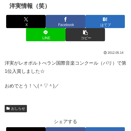
洋実情報（笑）
X
Facebook
はてブ
LINE
コピー
2012.05.14
洋実がレオポルトべラン国際音楽コンクール（パリ）で第
1位入賞しました☆
おめでとう！＼(＾▽＾)／
おしらせ
シェアする