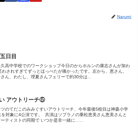
Narumi
プ五日目
は久高中学校でのワークショップ今日のからホルンの康志さんが加わ
笑わされすぎてずっとほっぺたが痛かったです。左から、恵さん、
さん、わたし、理夏さんフェリーで約30分は...
い アウトリーチ⑤
ンツのてだこのみみぐすいアウトリーチ、今年最後5校目は神森小学
生を対象に4公演です。 共演はソプラノの乗松恵美さん恵美さんと
ーティストの同期で いつか是非一緒に…...