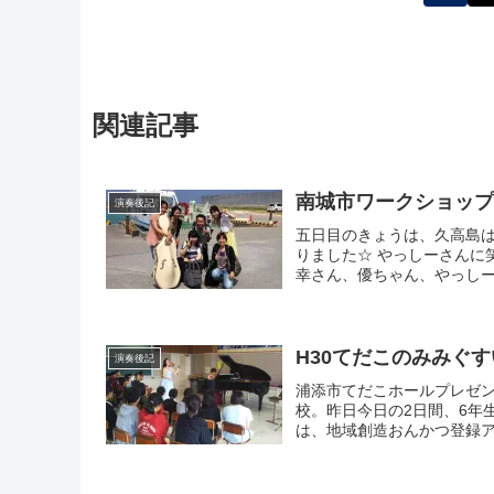
関連記事
南城市ワークショッ
演奏後記
五日目のきょうは、久高島
りました☆ やっしーさんに
幸さん、優ちゃん、やっしー
H30てだこのみみぐす
演奏後記
浦添市てだこホールプレゼ
校。昨日今日の2日間、6年
は、地域創造おんかつ登録ア