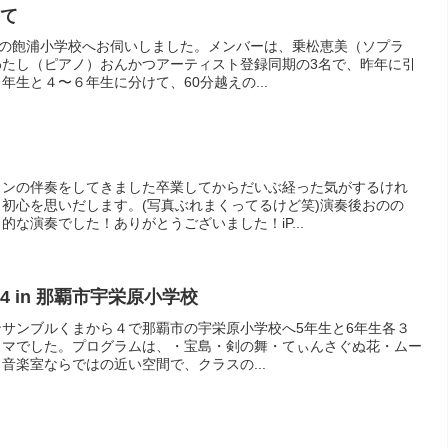
にて
長崎市の飽浦小学校へお伺いしました。メンバーは、乗松恵美（ソプラ
わたし（ピアノ）おんかつアーティスト登録同期の3名で、昨年に引
生と４〜６年生に分けて、60分越えの...
コンの伴奏をしてきました卒業してからだいぶ経った気がするけれ
初心を思いだします。(写真ぶれまくってるけど笑)演奏後おのの
な演奏でした！ありがとうございました！iP...
 in 那覇市宇栄原小学校
アンサンブルくまから４で那覇市の宇栄原小学校へ5年生と6年生各３
コマでした。プログラムは、・宝島・剣の舞・てぃんさぐぬ花・ムー
音楽室ならではの近い空間で、クラスの...