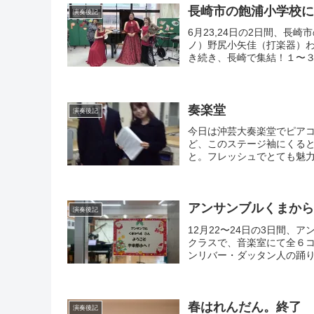
長崎市の飽浦小学校
演奏後記
6月23,24日の2日間、
ノ）野尻小矢佳（打楽器）
き続き、長崎で集結！１〜３年
奏楽堂
演奏後記
今日は沖芸大奏楽堂でピア
ど、このステージ袖にくると
と。フレッシュでとても魅力的
アンサンブルくまから4
演奏後記
12月22〜24日の3日間、
クラスで、音楽室にて全６
ンリバー・ダッタン人の踊り
春はれんだん。終了
演奏後記