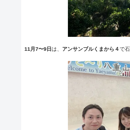
11月7〜9日
は、
アンサンブルくまから４
で石