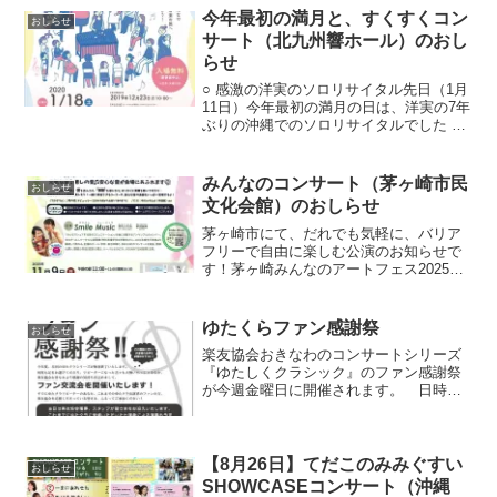
演も、大学...
今年最初の満月と、すくすくコン
おしらせ
サート（北九州響ホール）のおし
らせ
○ 感激の洋実のソロリサイタル先日（1月
11日）今年最初の満月の日は、洋実の7年
ぶりの沖縄でのソロリサイタルでした 充
実した演奏はもちろん、コンサートの雰
囲気もみんなで音楽を共有しようという
活気ある空気に満たされて、とても素晴
みんなのコンサート（茅ヶ崎市民
おしらせ
らしい時間とな...
文化会館）のおしらせ
茅ヶ崎市にて、だれでも気軽に、バリア
フリーで自由に楽しむ公演のお知らせで
す！茅ヶ崎みんなのアートフェス2025だ
れでも気軽に😊バリアフリーで自由に楽
しむ😁🎶みんなのコンサート🎶11月9日
（日）茅ヶ崎市民文化会館（練習室1兼ミ
ゆたくらファン感謝祭
おしらせ
ニホール）午前の...
楽友協会おきなわのコンサートシリーズ
『ゆたしくクラシック』のファン感謝祭
が今週金曜日に開催されます。 日時：
2015年4月24日(金) 19:00-21:00 会場：
那覇市ぶんかテンブス館4F テンブスホー
ル 参加費：2000円＞＞ファンの...
【8月26日】てだこのみみぐすい
おしらせ
SHOWCASEコンサート（沖縄