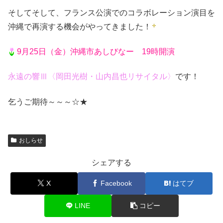
そしてそして、フランス公演でのコラボレーション演目を
沖縄で再演する機会がやってきました！
9月25日（金）沖縄市あしびなー 19時開演
永遠の響Ⅲ〈岡田光樹・山内昌也リサイタル〉
です！
乞うご期待～～～☆★
おしらせ
シェアする
X
Facebook
はてブ
LINE
コピー