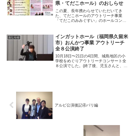
県・てだこホール）のおしらせ
この夏、長年携わらせていただいてき
た、てだこホールのアウトリーチ事業
「てだこのみみぐすい」のホールコンサ
ートが開催されます。🎶てだこのみみぐ
すいSHOWCACEコンサート🎶8月26日
（土）おひるの部：12時開演ゆうがたの
インガットホール（福岡県久留米
おしらせ
部：4時開演沖縄県 ...
市）おんかつ事業 アウトリーチ
全８公演終了
10月18日〜21日の4日間、城島地区の小
学校をめぐりアウトリーチコンサート全
８公演でした。(終了後、児玉さんと、連
日ワンチームでアウトリーチを実施して
きたインガットホールのみなさまと✨)(い
ま手元にある写真がまばらなのですが…
振り返りです...
アルビ公演後記④パリ編