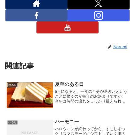
Narumi
関連記事
夏至のある日
ゆるり
6月になると、一年の半分が過ぎたという
ことに驚くのが毎年のお決まりですが、
今年は時間の流れをしっかり捉えられて
いるのか、驚くことなく上半期を噛み締
めています。 ◯ 急ピッチの動画撮影先
週のあるおだやかな午後に、今年は中止
になったと諦めて...
ハーモニー
ゆるり
ハロウィンが終わってから、すこしずつ
クリスマスモードにシフトしていく街の