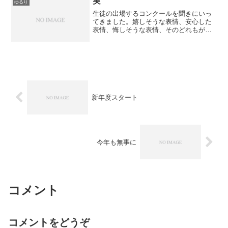
実
ゆるり
生徒の出場するコンクールを聞きにいっ
てきました。嬉しそうな表情、安心した
表情、悔しそうな表情、そのどれもがこ
れからの音楽とのお付き合いのいいスパ
イスになりますようにと心から願いま
す。今日本番を終えたみなさん、ほんと
におめでとうございます！♭...
新年度スタート
今年も無事に
コメント
コメントをどうぞ