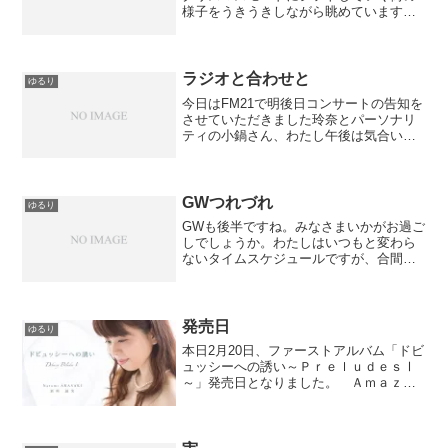
様子をうきうきしながら眺めています。
さて今日は浦添市の音楽コンクールでゲ
スト出演として30分ほどの演奏をしてき
ました。結果発表前ということもあって
か（?!）場内はすごい...
ラジオと合わせと
ゆるり
今日はFM21で明後日コンサートの告知を
させていただきました玲奈とパーソナリ
ティの小鍋さん、わたし午後は気合いを
いれて合わせ。明日もたっぷり、頑張り
ます！iPhoneからの投稿
GWつれづれ
ゆるり
GWも後半ですね。みなさまいかがお過ご
しでしょうか。わたしはいつもと変わら
ないタイムスケジュールですが、合間を
ぬって人と会ったり、あと、ものすごく
掃除をしています。掃除というか、整理
整頓的な、衣替え的な、模様替え的な(
´艸｀)それで練習室...
発売日
ゆるり
本日2月20日、ファーストアルバム「ドビ
ュッシーへの誘い～ＰｒｅｌｕｄｅｓⅠ
～」発売日となりました。 Ａｍａｚｏ
ｎその他でも解禁です。♪生まれては過ぎ
ていく演奏と状況がぱくっと記録される
という初めての体験は、わたしにとって
はいまだに不思議な...