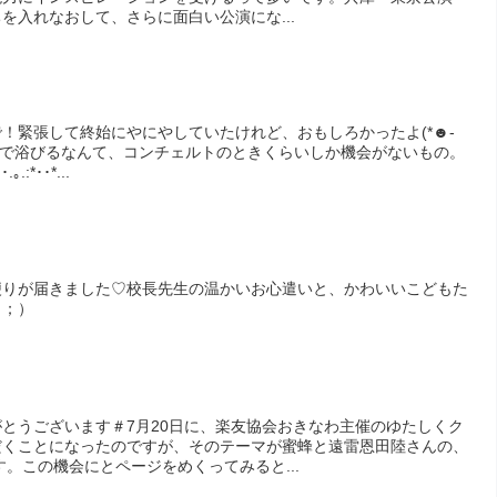
を入れなおして、さらに面白い公演にな...
！緊張して終始にやにやしていたけれど、おもしろかったよ(*☻-
隣で浴びるなんて、コンチェルトのときくらいしか機会がないもの。
｡.:*･･*...
便りが届きました♡校長先生の温かいお心遣いと、かわいいこどもた
＿；）
とうございます＃7月20日に、楽友協会おきなわ主催のゆたしくク
だくことになったのですが、そのテーマが蜜蜂と遠雷恩田陸さんの、
す。この機会にとページをめくってみると...