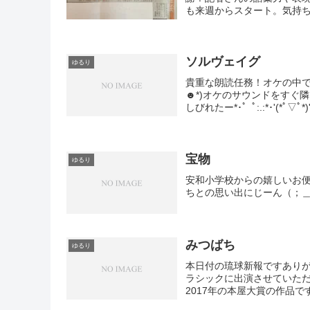
も来週からスタート。気持ち
ソルヴェイグ
ゆるり
貴重な朗読任務！オケの中で
☻*)オケのサウンドをすぐ
しびれたー*･゜ﾟ:.:*･'(*ﾟ▽ﾟ*)'･.
宝物
ゆるり
安和小学校からの嬉しいお
ちとの思い出にじーん（；
みつばち
ゆるり
本日付の琉球新報ですありが
ラシックに出演させていた
2017年の本屋大賞の作品で