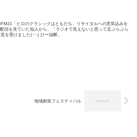
FM21「ヒロのクラシックはともだち」リサイタルへの意気込みを
eam配信を見ていた知人から、「ラジオで見えないと思って足ぶらぶら
受けました(･･;) ひー油断...
地域創造フェスティバル