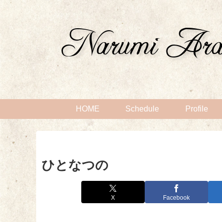
HOME
Schedule
Profile
ひとなつの
X
Facebook