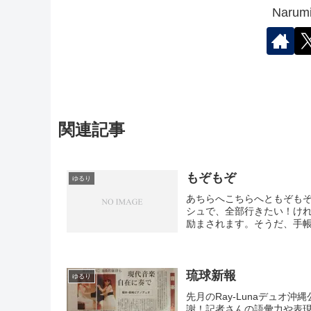
Nar
関連記事
もぞもぞ
ゆるり
あちらへこちらへともぞも
シュで、全部行きたい！け
励まされます。そうだ、手帳
琉球新報
ゆるり
先月のRay-Lunaデュ
謝！記者さんの語彙力や表