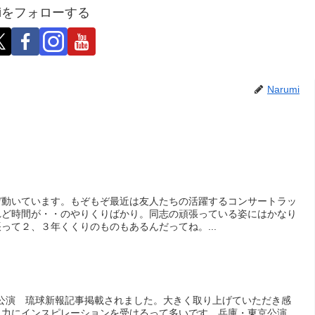
umiをフォローする
Narumi
ぞ動いています。もぞもぞ最近は友人たちの活躍するコンサートラッ
れど時間が・・のやりくりばかり。同志の頑張っている姿にはかなり
って２、３年くくりのものもあるんだってね。...
オ沖縄公演 琉球新報記事掲載されました。大きく取り上げていただき感
現力にインスピレーションを受けるって多いです。兵庫・東京公演