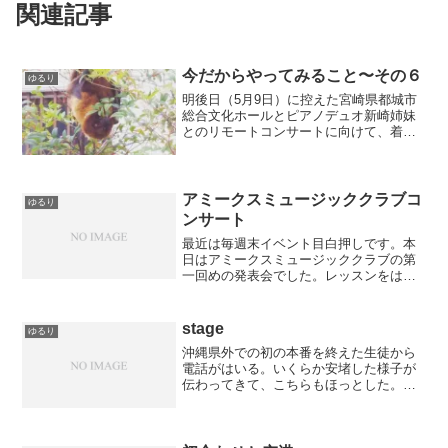
関連記事
今だからやってみること〜その６
ゆるり
明後日（5月9日）に控えた宮崎県都城市
総合文化ホールとピアノデュオ新崎姉妹
とのリモートコンサートに向けて、着々
と準備を進めています。通常のコンサー
トの際に準備することと共通すること
と、異なることの両方があって、楽しん
で学びながらやっています...
アミークスミュージッククラブコ
ゆるり
ンサート
最近は毎週末イベント目白押しです。本
日はアミークスミュージッククラブの第
一回めの発表会でした。レッスンをはじ
めて一年弱、チャーミングな演奏にじー
ん掲載許可いただいた写真を♡出演者の
みなさん、おめでとうございました！こ
stage
ゆるり
れからもあなたが、誰かが...
沖縄県外での初の本番を終えた生徒から
電話がはいる。いくらか安堵した様子が
伝わってきて、こちらもほっとした。す
ばらしい経験となったことでしょう、お
めでとう！