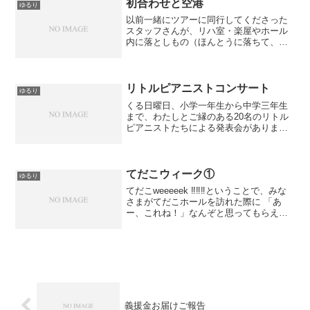
初合わせと空港
ゆるり
以前一緒にツアーに同行してくださった
スタッフさんが、リハ室・楽屋やホール
内に落としもの（ほんとうに落ちて、い
るの）があればたいてい君だよねと少々
呆れ顔で毎日物を届けてくれていたのだ
けれど、なぜかというとわたしは緊張し
ていると上手に物をつかめ...
リトルピアニストコンサート
ゆるり
くる日曜日、小学一年生から中学三年生
まで、わたしとご縁のある20名のリトル
ピアニストたちによる発表会がありま
す。みんな想いおもいの表現で演奏して
くれると思います。ご興味のある方はぜ
ひお気軽にいらしてくださいね^^リトル
ピアニストコンサート4...
てだこウィーク①
ゆるり
てだこweeeeek ‼‼‼ということで、みな
さまがてだこホールを訪れた際に 「あ
ー、これね！」なんぞと思ってもらえる
よう、てだこホールを紹介していきま
す。第一回めの今日は、正面、大ホール
のアーケード🌈カラフルで複雑な絡みほ
ー 色使いとか形...
義援金お届けご報告