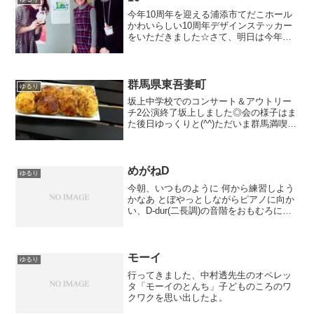
今年10周年を迎える浦添市てだこホール
かわいらしい10周年デザインステッカー
をいただきました☆さて、明日は今年度
の「てだこのみみぐすい」事業、ポート
ヒロックさんへアウトリーチにお邪魔し
ます。きょうはホールでランスルーーー
ーーわたし、ペンギン...
群馬県東吾妻町
ゆるり
坂上中学校でのコンサート＆アウトリー
チ2公演終了坂上しました◎会の様子はま
た後日ゆっくりと(^^)ただいま群馬満喫中
焼きまんじゅうつむじホールに乱入＆演
奏二年生これから空港へ、寒いけど相変
わらずプラネタリウムのような星空
☆iPhoneからの...
めがねD
ゆるり
今朝、いつものように 何から練習しよう
かなあ とぼやっとしながらピアノに向か
い、D-dur(二長調)の音階をおもむろに弾
き始め……たら一音目がD(レ)じゃなく
て、グワッという聞いたこともない音が
しました。一気に目が覚めてもう一度ト
ライしたら...
モーイ
ゆるり
行ってきました、中村透先生のオペレッ
タ「モーイのとんち」子どものころのワ
クワクを思い出したよ。