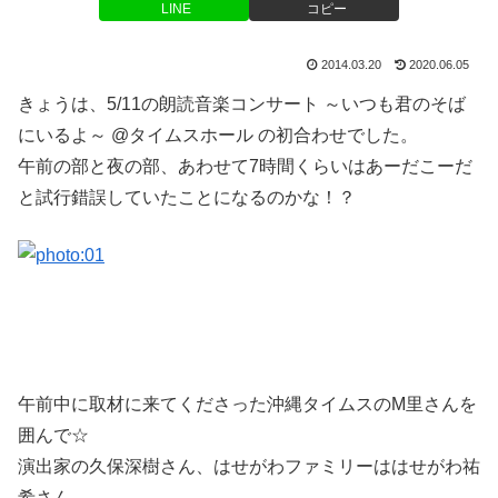
LINE
コピー
2014.03.20
2020.06.05
きょうは、5/11の朗読音楽コンサート ～いつも君のそば
にいるよ～ @タイムスホール の初合わせでした。
午前の部と夜の部、あわせて7時間くらいはあーだこーだ
と試行錯誤していたことになるのかな！？
午前中に取材に来てくださった沖縄タイムスのM里さんを
囲んで☆
演出家の久保深樹さん、はせがわファミリーははせがわ祐
希さん。