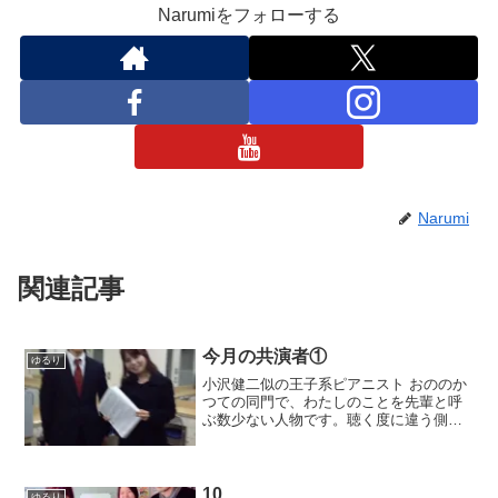
Narumiをフォローする
Narumi
関連記事
今月の共演者①
ゆるり
小沢健二似の王子系ピアニスト おののか
つての同門で、わたしのことを先輩と呼
ぶ数少ない人物です。聴く度に違う側面
も見せてくれる、柔軟で地に足のついた
演奏。beethoven concerto しっかりバッ
クアップします！iPhoneからの投稿
10
ゆるり